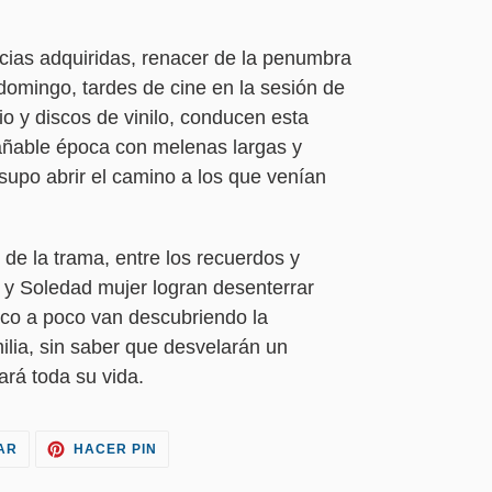
cias adquiridas, renacer de la penumbra
 domingo, tardes de cine en la sesión de
rio y discos de vinilo, conducen esta
añable época con melenas largas y
upo abrir el camino a los que venían
l de la trama, entre los recuerdos y
 y Soledad mujer logran desenterrar
oco a poco van descubriendo la
ilia, sin saber que desvelarán un
ará toda su vida.
TUITEAR
PINEAR
AR
HACER PIN
EN
EN
TWITTER
PINTEREST