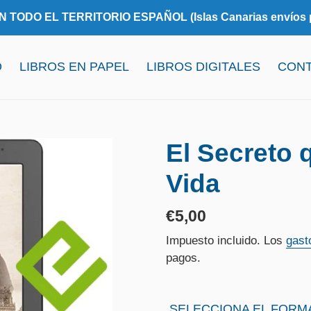
TODO EL TERRITORIO ESPAÑOL (Islas Canarias envíos po
O
LIBROS EN PAPEL
LIBROS DIGITALES
CON
El Secreto
Vida
Precio
€5,00
habitual
Impuesto incluido. Los
gast
pagos.
SELECCIONA EL FORM