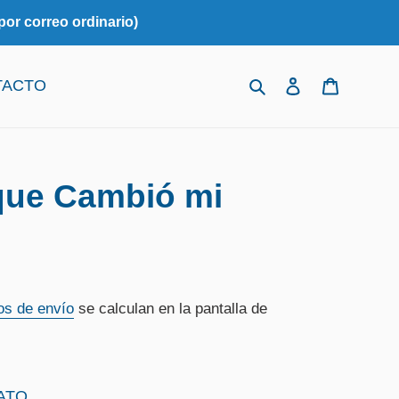
r correo ordinario)
Buscar
Ingresar
Carrito
TACTO
 que Cambió mi
os de envío
se calculan en la pantalla de
ATO