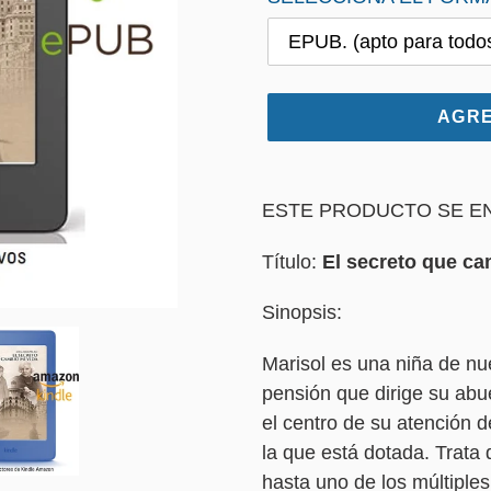
AGRE
Agregando
el
ESTE PRODUCTO SE EN
producto
Título:
El secreto que ca
a
tu
Sinopsis:
carrito
de
Marisol es una niña de nu
compra
pensión que dirige su abu
el centro de su atención d
la que está dotada. Trata 
hasta uno de los múltiples